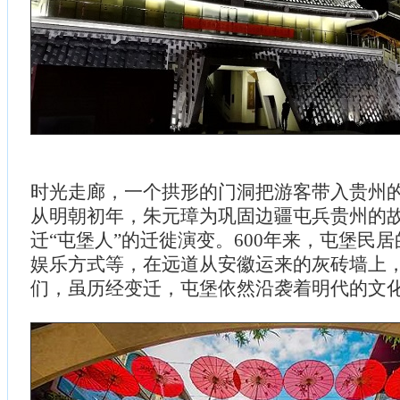
时光走廊，一个拱形的门洞把游客带入贵州
从明朝初年，朱元璋为巩固边疆屯兵贵州的
迁“屯堡人”的迁徙演变。600年来，屯堡民
娱乐方式等，在远道从安徽运来的灰砖墙上
们，虽历经变迁，屯堡依然沿袭着明代的文