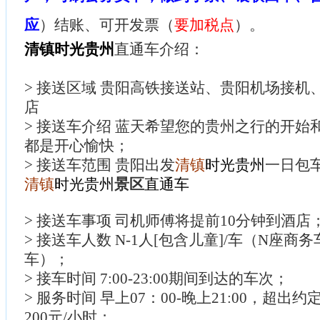
应
）结账、可开发票（
要加税点
）。
清镇
时光贵州
直通车介绍：
> 接送区域 贵阳高铁接送站、贵阳机场接机
店
> 接送车介绍 蓝天希望您的贵州之行的开始
都是开心愉快；
> 接送车范围 贵阳出发
清镇
时光贵州
一日包
清镇
时光贵州
景区
直通车
> 接送车事项 司机师傅将提前10分钟到酒店
> 接送车人数 N-1人[包含儿童]/车（N座商
车）；
> 接车时间 7:00-23:00期间到达的车次；
> 服务时间 早上07：00-晚上21:00，超
200元/小时；