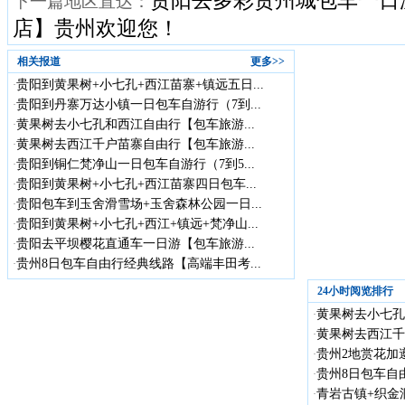
贵阳去多彩贵州城包车一日
下一篇地区直达：
店】贵州欢迎您！
相关报道
更多>>
贵阳到黄果树+小七孔+西江苗寨+镇远五日...
·
贵阳到丹寨万达小镇一日包车自游行（7到...
·
黄果树去小七孔和西江自由行【包车旅游...
·
黄果树去西江千户苗寨自由行【包车旅游...
·
贵阳到铜仁梵净山一日包车自游行（7到5...
·
贵阳到黄果树+小七孔+西江苗寨四日包车...
·
贵阳包车到玉舍滑雪场+玉舍森林公园一日...
·
贵阳到黄果树+小七孔+西江+镇远+梵净山...
·
贵阳去平坝樱花直通车一日游【包车旅游...
·
贵州8日包车自由行经典线路【高端丰田考...
·
24小时阅览排行
黄果树去小七孔
·
黄果树去西江千
·
贵州2地赏花加遵
·
贵州8日包车自
·
青岩古镇+织金洞
·