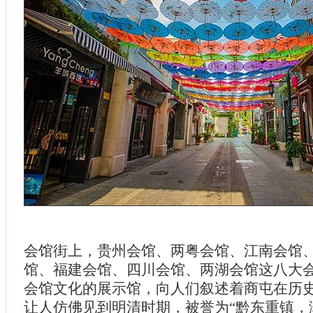
会馆街上，贵州会馆、两粤会馆、江南会馆
馆、福建会馆、四川会馆、两湖会馆这八大
会馆文化的展示馆，向人们叙述着商屯在历
让人仿佛见到明清时期，被誉为“黔东重镇，