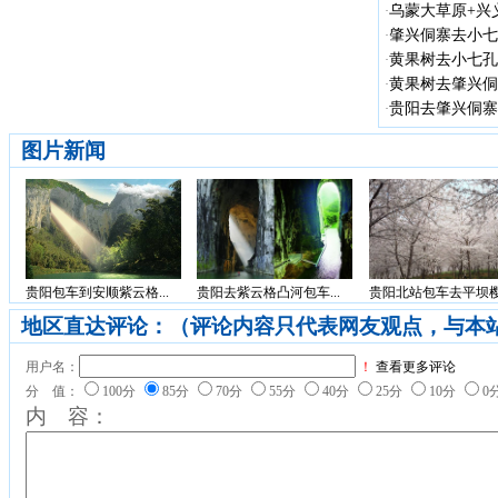
乌蒙大草原+兴义
·
肇兴侗寨去小七
·
黄果树去小七孔
·
黄果树去肇兴侗
·
贵阳去肇兴侗寨
·
图片新闻
贵阳包车到安顺紫云格...
贵阳去紫云格凸河包车...
贵阳北站包车去平坝樱.
地区直达评论：（评论内容只代表网友观点，与本
用户名：
！
查看更多评论
分 值：
100分
85分
70分
55分
40分
25分
10分
0
内 容：