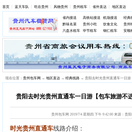
首页
┆
蓝天车队
┆
吃在贵州
┆
风物贵州
┆
贵州租车
┆
省外直达
┆
地区直达
省内接送
高铁站接送
机场接送
经典
黔味名菜
贵州小吃
饮食文化
贵州
六盘水租车
毕节租车
铜仁租车
安顺
现在位置：
贵州包车网
→
地区直达
→
经典线路
→ 贵阳去时光贵州直通车一日游
贵阳去时光贵州直通车一日游【包车旅游不
贵州包车网
2019/7/4 星期四 下午 9:42:00 来源：
时光贵州直通车
线路介绍：