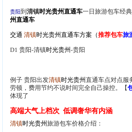
到
清镇
时光贵州
直通车
一日旅游包车经典
贵阳
州
直通车
交通
清镇
时光贵州
直通车方案（
推荐包车
旅
D1 贵阳-清镇
时光贵州
-贵阳
例子 贵阳出发
清镇
时光贵州
直通车点对点服
劳顿，费用节约不说时间完全自己操控。【
体现了
高端大气上档次 低调奢华有内涵
清镇
时光贵州
旅游包车价格介绍：