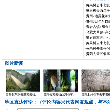
黄果树去小七孔
·
黄果树去西江千
·
贵州2地赏花加遵
·
贵州8日包车自
·
青岩古镇+织金洞
·
乌蒙大草原+兴义
·
肇兴侗寨去小七
·
黄果树去小七孔
·
黄果树去肇兴侗
·
贵阳去肇兴侗寨
·
图片新闻
贵阳包车到安顺紫云格...
贵阳去紫云格凸河包车...
贵阳北站包车去平坝樱.
地区直达评论：（评论内容只代表网友观点，与本