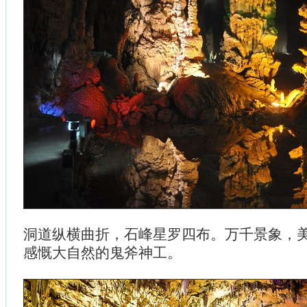
洞道纵横曲折，石峰星罗四布。万千景象，
感慨大自然的鬼斧神工。