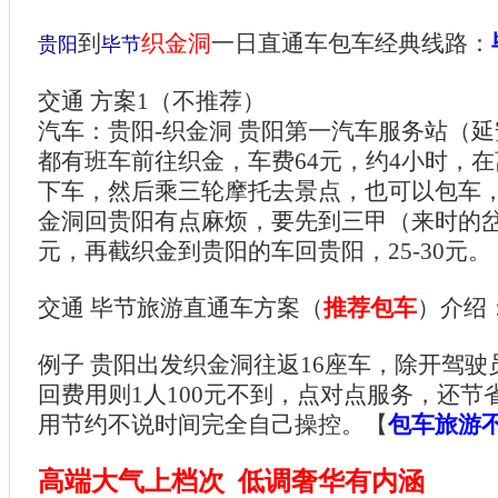
到
织金洞
一日直通车包车经典线路：
贵阳
毕节
交通 方案1（不推荐）
汽车：贵阳-织金洞 贵阳第一汽车服务站（延
都有班车前往织金，车费64元，约4小时，
下车，然后乘三轮摩托去景点，也可以包车，
金洞回贵阳有点麻烦，要先到三甲（来时的岔
元，再截织金到贵阳的车回贵阳，25-30元。
交通 毕节旅游直通车方案（
推荐包车
）介绍
例子 贵阳出发织金洞往返16座车，除开驾驶
回费用则1人100元不到，点对点服务，还节
用节约不说时间完全自己操控。【
包车旅游
高端大气上档次 低调奢华有内涵