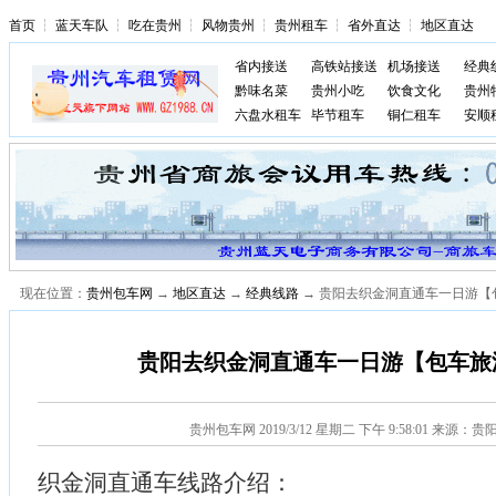
首页
┆
蓝天车队
┆
吃在贵州
┆
风物贵州
┆
贵州租车
┆
省外直达
┆
地区直达
省内接送
高铁站接送
机场接送
经典
黔味名菜
贵州小吃
饮食文化
贵州
六盘水租车
毕节租车
铜仁租车
安顺
现在位置：
贵州包车网
→
地区直达
→
经典线路
→ 贵阳去织金洞直通车一日游【
贵阳去织金洞直通车一日游【包车旅
贵州包车网
2019/3/12 星期二 下午 9:58:01 来源
织金洞直通车线路介绍：