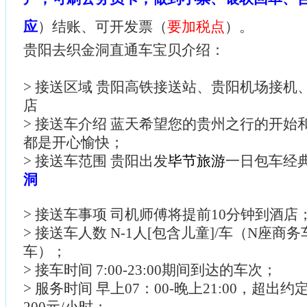
应
）结账、可开发票（
要加税点
）。
贵阳去织金洞直通车宝贝介绍：
> 接送区域 贵阳高铁接送站、贵阳机场接机
店
> 接送车介绍 蓝天希望您的贵州之行的开始
都是开心愉快；
> 接送车范围 贵阳出发
毕节旅游
一日包车经
洞
> 接送车事项 司机师傅将提前10分钟到酒店
> 接送车人数 N-1人[包含儿童]/车（N座商
车）；
> 接车时间 7:00-23:00期间到达的车次；
> 服务时间 早上07：00-晚上21:00，超