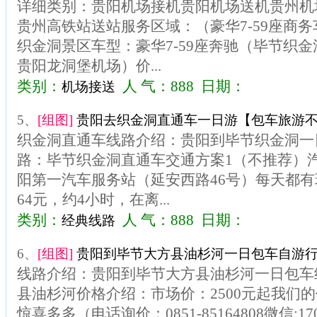
详细类别：贵阳机场接机贵阳机场送机贵州机
贵州高铁站送站服务区域：（豪华7-59座商
织金洞景区车型：豪华7-59座奔驰（毕节织
贵阳龙洞堡机场）价...
类别：
人 气：888 日期：
机场接送
5、
[组图]
贵阳去织金洞直通车一日游【包车旅游
织金洞直通车线路介绍：贵阳到毕节织金洞一
路：毕节织金洞直通车交通方案1（不推荐）
阳第一汽车服务站（延安西路46号）每天都
64元，约4小时，在离...
类别：
人 气：888 日期：
经典线路
6、
[组图]
贵阳到毕节大方县油杉河一日包车自游行
线路介绍：贵阳到毕节大方县油杉河一日包车
县油杉河价格介绍：市场价：2500元起我们
惊喜多多（电话询价：0851-85164808微信:1703