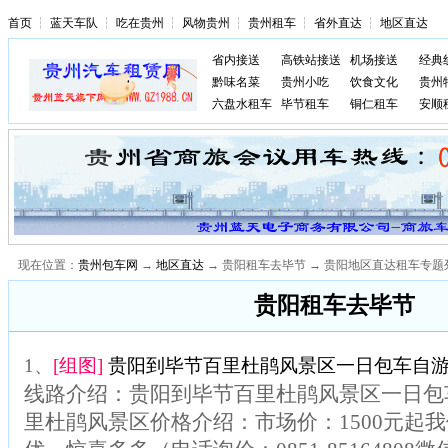
首页
┆
蓝天车队
┆
吃在贵州
┆
风物贵州
┆
贵州租车
┆
省外直达
┆
地区直达
省内接送
高铁站接送
机场接送
经典
黔味名菜
贵州小吃
饮食文化
贵州
六盘水租车
毕节租车
铜仁租车
安顺
现在位置：
贵州包车网
→
地区直达
→ 贵阳租车去毕节 → 贵阳地区直达租车专题
贵阳租车去毕节
1、
[组图]
贵阳到毕节百里杜鹃风景区一日包车自游
线路介绍：贵阳到毕节百里杜鹃风景区一日包
里杜鹃风景区价格介绍：市场价：1500元起